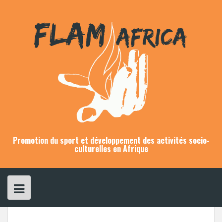
Skip
to
content
Promotion du sport et développement des activités socio-
culturelles en Afrique