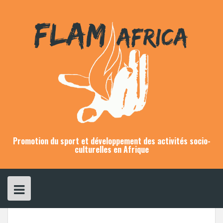
Skip
to
content
Promotion du sport et développement des activités socio-
culturelles en Afrique