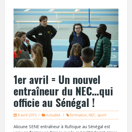
1er avril = Un nouvel
entraîneur du NEC…qui
officie au Sénégal !
8 avril 2015
Actualité
formation
,
NEC
,
sport
Alioune SENE entraîneur à Rufisque au Sénégal est