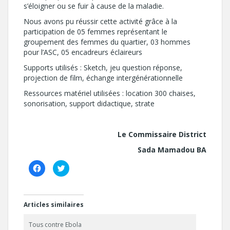
s’éloigner ou se fuir à cause de la maladie.
Nous avons pu réussir cette activité grâce à la
participation de 05 femmes représentant le
groupement des femmes du quartier, 03 hommes
pour l’ASC, 05 encadreurs éclaireurs
Supports utilisés : Sketch, jeu question réponse,
projection de film, échange intergénérationnelle
Ressources matériel utilisées : location 300 chaises,
sonorisation, support didactique, strate
Le Commissaire District
Sada Mamadou BA
C
C
l
l
i
i
q
q
u
u
e
e
z
z
Articles similaires
p
p
o
o
u
u
Tous contre Ebola
r
r