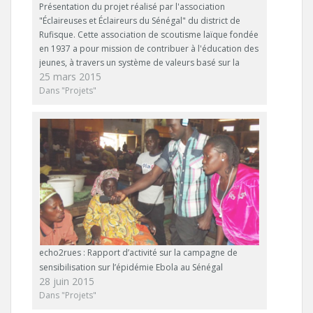
p
p
Présentation du projet réalisé par l'association
a
a
"Éclaireuses et Éclaireurs du Sénégal" du district de
r
r
t
t
Rufisque. Cette association de scoutisme laïque fondée
a
a
g
g
en 1937 a pour mission de contribuer à l'éducation des
e
e
jeunes, à travers un système de valeurs basé sur la
r
r
s
s
25 mars 2015
Promesse et la Loi scoutes. Le projet "Tous contre
u
u
r
r
Ebola" a pour…
Dans "Projets"
F
T
a
w
c
i
e
t
b
t
o
e
o
r
k
(
(
o
o
u
u
v
v
r
r
e
e
d
d
a
a
n
n
s
s
u
u
n
echo2rues : Rapport d’activité sur la campagne de
n
e
e
n
sensibilisation sur l’épidémie Ebola au Sénégal
n
o
28 juin 2015
o
u
u
v
Dans "Projets"
v
e
e
l