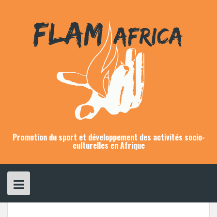
Skip
to
content
Promotion du sport et développement des activités socio-
culturelles en Afrique