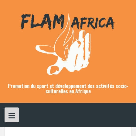
Skip
to
content
Promotion du sport et développement des activités socio-
culturelles en Afrique