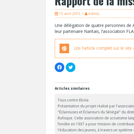
Rapport de la mi
15 avril 2015
Admin
Une délégation de quatre personnes de AA
leur partenaire Nantais, l’association F
Lire l’article complet sur le sit
C
C
l
l
i
i
q
q
u
u
e
e
z
z
Articles similaires
p
p
o
o
u
u
Tous contre Ebola
r
r
p
p
Présentation du projet réalisé par l'associati
a
a
"Éclaireuses et Éclaireurs du Sénégal" du dist
r
r
t
t
Rufisque. Cette association de scoutisme laï
a
a
g
g
fondée en 1937 a pour mission de contribue
e
e
l'éducation des jeunes, à travers un système
r
r