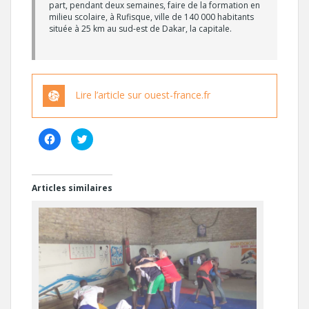
part, pendant deux semaines, faire de la formation en
milieu scolaire, à Rufisque, ville de 140 000 habitants
située à 25 km au sud-est de Dakar, la capitale.
Lire l’article sur ouest-france.fr
C
C
l
l
i
i
q
q
u
u
e
e
z
z
Articles similaires
p
p
o
o
u
u
r
r
p
p
a
a
r
r
t
t
a
a
g
g
e
e
r
r
s
s
u
u