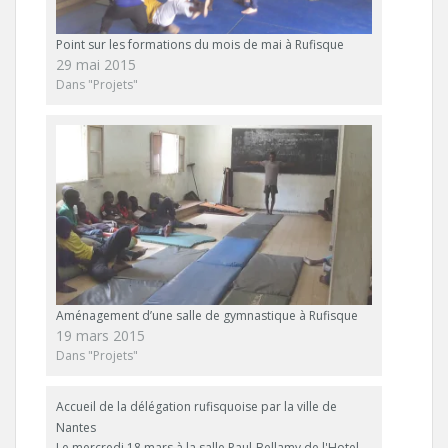
r
r
F
T
a
w
c
i
Point sur les formations du mois de mai à Rufisque
e
t
b
t
29 mai 2015
o
e
Dans "Projets"
o
r
k
(
(
o
o
u
u
v
v
r
r
e
e
d
d
a
a
n
n
s
s
u
u
n
n
e
e
n
n
o
o
u
u
v
v
e
e
l
Aménagement d’une salle de gymnastique à Rufisque
l
l
19 mars 2015
l
e
e
f
Dans "Projets"
f
e
e
n
n
ê
ê
t
Accueil de la délégation rufisquoise par la ville de
t
r
r
e
Nantes
e
)
)
Le mercredi 18 mars à la salle Paul-Bellamy de l'Hotel