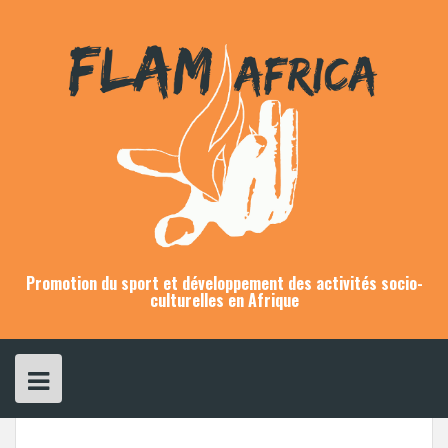
Skip
to
content
Promotion du sport et développement des activités socio-
culturelles en Afrique