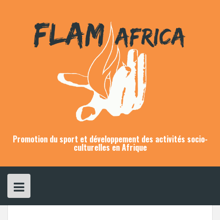
Skip
to
content
Promotion du sport et développement des activités socio-
culturelles en Afrique