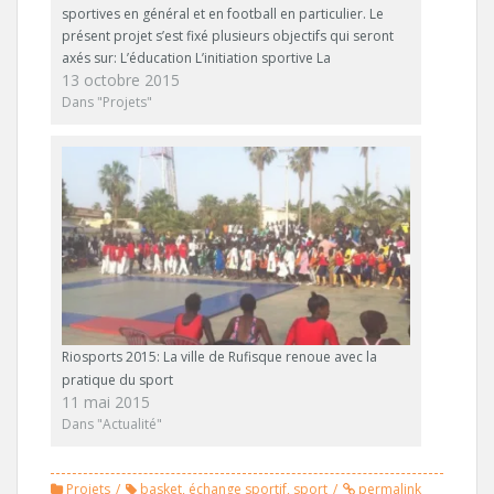
a
n
sportives en général et en football en particulier. Le
n
s
présent projet s’est fixé plusieurs objectifs qui seront
s
u
u
n
axés sur: L’éducation L’initiation sportive La
n
e
13 octobre 2015
e
n
préformation La formation Le suivi de carrière et
n
o
transfert des apprenants La…
Dans "Projets"
o
u
u
v
v
e
e
l
l
l
l
e
e
f
f
e
e
n
n
ê
ê
t
t
r
r
e
e
)
)
Riosports 2015: La ville de Rufisque renoue avec la
pratique du sport
11 mai 2015
Dans "Actualité"
Projets
basket
,
échange sportif
,
sport
permalink