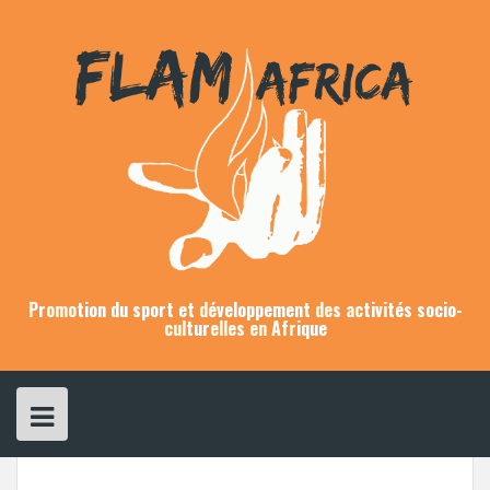
Skip
to
content
Promotion du sport et développement des activités socio-
culturelles en Afrique