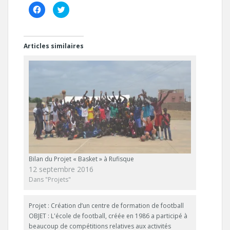
C
C
l
l
i
i
q
q
u
u
e
e
z
z
Articles similaires
p
p
o
o
u
u
r
r
p
p
a
a
r
r
t
t
a
a
g
g
e
e
r
r
s
s
u
u
r
r
F
T
a
w
c
i
Bilan du Projet « Basket » à Rufisque
e
t
b
t
12 septembre 2016
o
e
Dans "Projets"
o
r
k
(
(
o
o
u
u
v
Projet : Création d’un centre de formation de football
v
r
OBJET : L'école de football, créée en 1986 a participé à
r
e
e
d
beaucoup de compétitions relatives aux activités
d
a