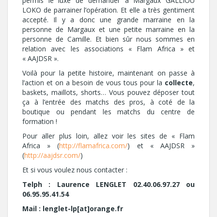
permis le luxe de demander à Margaux GALLIOU
LOKO de parrainer l’opération. Et elle a très gentiment
accepté. Il y a donc une grande marraine en la
personne de Margaux et une petite marraine en la
personne de Camille. Et bien sûr nous sommes en
relation avec les associations « Flam Africa » et
« AAJDSR ».
Voilà pour la petite histoire, maintenant on passe à
l’action et on a besoin de vous tous pour la
collecte
,
baskets, maillots, shorts… Vous pouvez déposer tout
ça à l’entrée des matchs des pros, à coté de la
boutique ou pendant les matchs du centre de
formation !
Pour aller plus loin, allez voir les sites de « Flam
Africa » (
http://flamafrica.com/
) et « AAJDSR »
(
http://aajdsr.com/
)
Et si vous voulez nous contacter :
Telph : Laurence LENGLET 02.40.06.97.27 ou
06.95.95.41.54
Mail : lenglet-lp[at]orange.fr