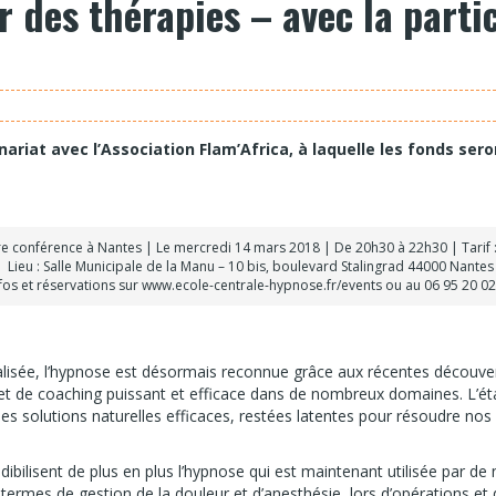
 des thérapies – avec la parti
riat avec l’Association Flam’Africa, à laquelle les fonds
sero
re conférence à Nantes | Le mercredi 14 mars 2018 | De 20h30 à 22h30 | Tarif :
Lieu : Salle Municipale de la Manu – 10 bis, boulevard Stalingrad 44000 Nantes
fos et réservations sur www.ecole-centrale-hypnose.fr/events ou au 06 95 20 02
isée, l’hypnose est désormais reconnue grâce aux récentes découvert
et de coaching puissant et efficace dans de nombreux domaines. L’ét
s solutions naturelles efficaces, restées latentes pour résoudre nos di
rédibilisent de plus en plus l’hypnose qui est maintenant utilisée par 
rmes de gestion de la douleur et d’anesthésie, lors d’opérations et d