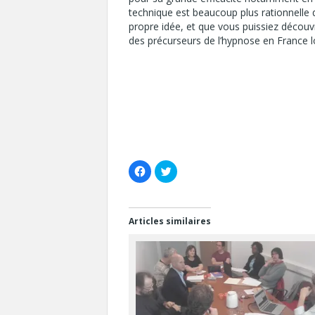
technique est beaucoup plus rationnelle q
propre idée, et que vous puissiez découv
des précurseurs de l’hypnose en France 
C
C
l
l
i
i
q
q
u
u
e
e
z
z
Articles similaires
p
p
o
o
u
u
r
r
p
p
a
a
r
r
t
t
a
a
g
g
e
e