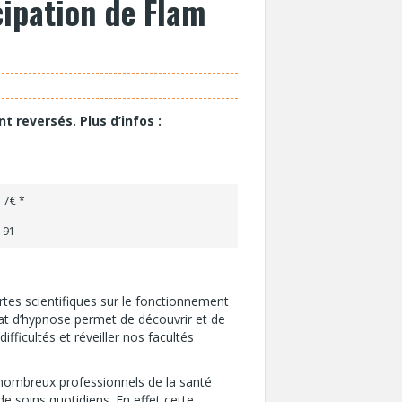
cipation de Flam
nt reversés. Plus d’infos :
 7€ *
 91
es scientifiques sur le fonctionnement
at d’hypnose permet de découvrir et de
fficultés et réveiller nos facultés
de nombreux professionnels de la santé
e soins quotidiens. En effet cette