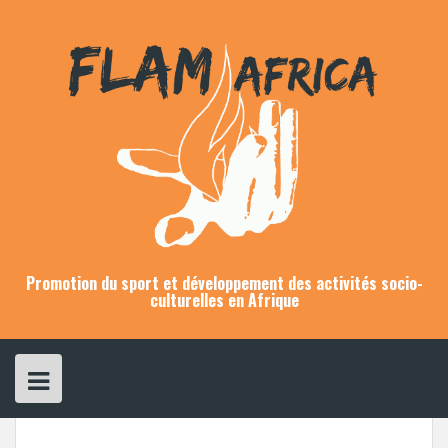
Skip
to
content
Promotion du sport et développement des activités socio-
culturelles en Afrique